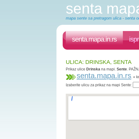
senta map
mapa sente sa pretragom ulica - senta on
senta.mapa.in.rs
isp
ULICA: DRINSKA, SENTA
Prikaz ulice
Drinska
na mapi.
Sente
. PAŽNJ
senta.mapa.in.rs
. « 
Izaberite ulicu za prikaz na mapi Sente: