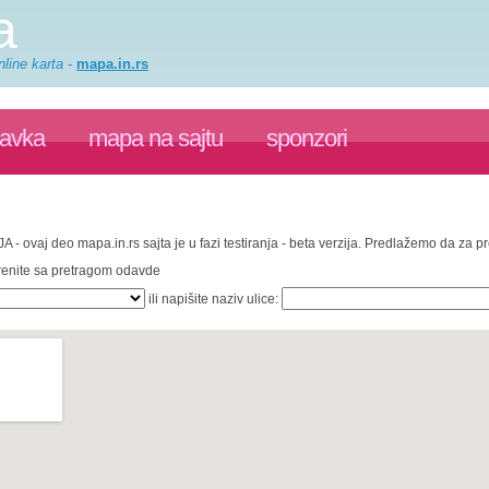
a
line karta
-
mapa.in.rs
ravka
mapa na sajtu
sponzori
A - ovaj deo mapa.in.rs sajta je u fazi testiranja - beta verzija. Predlažemo da za 
krenite sa pretragom odavde
ili napišite naziv ulice: