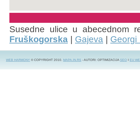
Susedne ulice u abecednom r
Fruškogorska
|
Gajeva
|
Georgi 
WEB HARMONY
© COPYRIGHT 2010.
MAPA.IN.RS
- AUTORI: OPTIMIZACIJA
SEO
I
EU WE