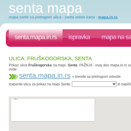
senta mapa
mapa sente sa pretragom ulica - senta online karta
-
mapa.in.rs
senta.mapa.in.rs
ispravka
mapa na sa
ULICA: FRUŠKOGORSKA, SENTA
Prikaz ulice
Fruškogorska
na mapi.
Sente
. PAŽNJA - ovaj deo mapa.in.rs sa
ovde:
senta.mapa.in.rs
. « krenite sa pretragom odavde
Izaberite ulicu za prikaz na mapi Sente:
ili napiš