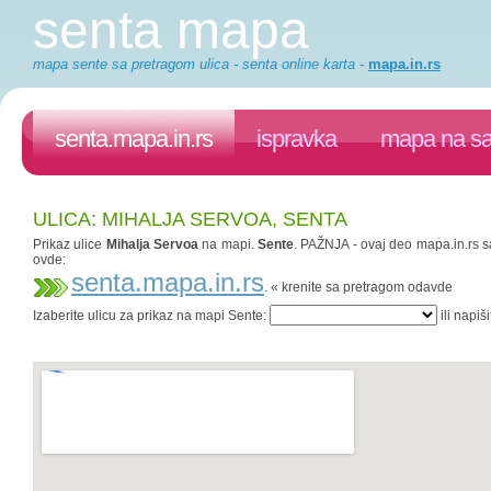
senta mapa
mapa sente sa pretragom ulica - senta online karta
-
mapa.in.rs
senta.mapa.in.rs
ispravka
mapa na sa
ULICA: MIHALJA SERVOA, SENTA
Prikaz ulice
Mihalja Servoa
na mapi.
Sente
. PAŽNJA - ovaj deo mapa.in.rs sa
ovde:
senta.mapa.in.rs
. « krenite sa pretragom odavde
Izaberite ulicu za prikaz na mapi Sente:
ili napiš