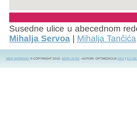
Susedne ulice u abecednom red
Mihalja Servoa
|
Mihalja Tančića
WEB HARMONY
© COPYRIGHT 2010.
MAPA.IN.RS
- AUTORI: OPTIMIZACIJA
SEO
I
EU WE