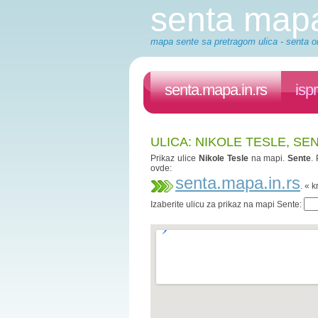
senta map
mapa sente sa pretragom ulica - senta on
senta.mapa.in.rs
isp
ULICA: NIKOLE TESLE, SE
Prikaz ulice
Nikole Tesle
na mapi.
Sente
.
ovde:
senta.mapa.in.rs
. « 
Izaberite ulicu za prikaz na mapi Sente: