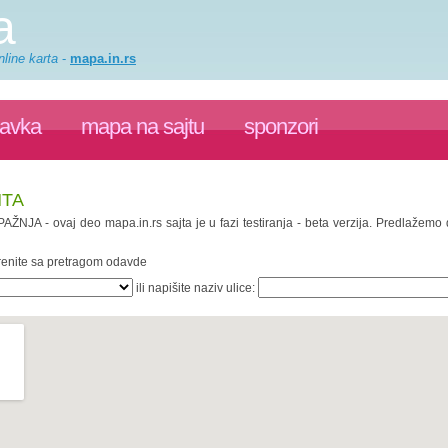
a
line karta
-
mapa.in.rs
ravka
mapa na sajtu
sponzori
NTA
 PAŽNJA - ovaj deo mapa.in.rs sajta je u fazi testiranja - beta verzija. Predlažem
krenite sa pretragom odavde
ili napišite naziv ulice: