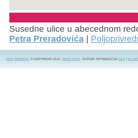
Susedne ulice u abecednom red
Petra Preradovića
|
Poljoprivre
WEB HARMONY
© COPYRIGHT 2010.
MAPA.IN.RS
- AUTORI: OPTIMIZACIJA
SEO
I
EU WE