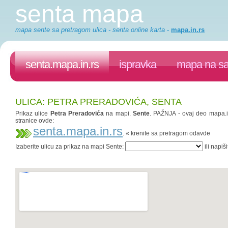
senta mapa
mapa sente sa pretragom ulica - senta online karta
-
mapa.in.rs
senta.mapa.in.rs
ispravka
mapa na sa
ULICA: PETRA PRERADOVIĆA, SENTA
Prikaz ulice
Petra Preradovića
na mapi.
Sente
. PAŽNJA - ovaj deo mapa.in
stranice ovde:
senta.mapa.in.rs
. « krenite sa pretragom odavde
Izaberite ulicu za prikaz na mapi Sente:
ili napiš