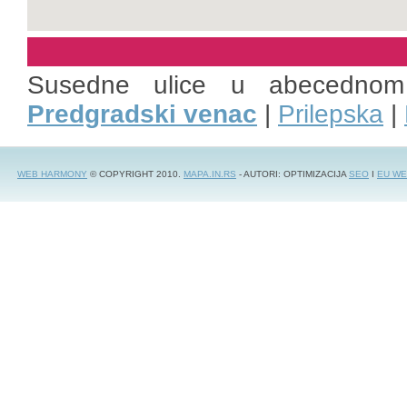
Susedne ulice u abecednom
Predgradski venac
|
Prilepska
|
WEB HARMONY
© COPYRIGHT 2010.
MAPA.IN.RS
- AUTORI: OPTIMIZACIJA
SEO
I
EU WE