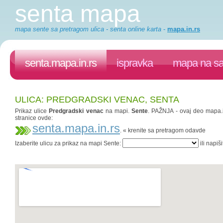
senta mapa
mapa sente sa pretragom ulica - senta online karta
-
mapa.in.rs
senta.mapa.in.rs
ispravka
mapa na sa
ULICA: PREDGRADSKI VENAC, SENTA
Prikaz ulice
Predgradski venac
na mapi.
Sente
. PAŽNJA - ovaj deo mapa.in
stranice ovde:
senta.mapa.in.rs
. « krenite sa pretragom odavde
Izaberite ulicu za prikaz na mapi Sente:
ili napiš