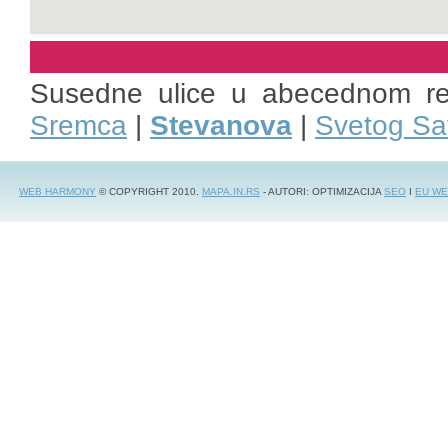
Susedne ulice u abecednom r
Sremca
|
Stevanova
|
Svetog Sa
WEB HARMONY
© COPYRIGHT 2010.
MAPA.IN.RS
- AUTORI: OPTIMIZACIJA
SEO
I
EU WE