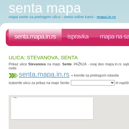
senta mapa
mapa sente sa pretragom ulica - senta online karta
-
mapa.in.rs
senta.mapa.in.rs
ispravka
mapa na sa
ULICA: STEVANOVA, SENTA
Prikaz ulice
Stevanova
na mapi.
Sente
. PAŽNJA - ovaj deo mapa.in.rs sajta
ovde:
senta.mapa.in.rs
. « krenite sa pretragom odavde
Izaberite ulicu za prikaz na mapi Sente:
ili napiš