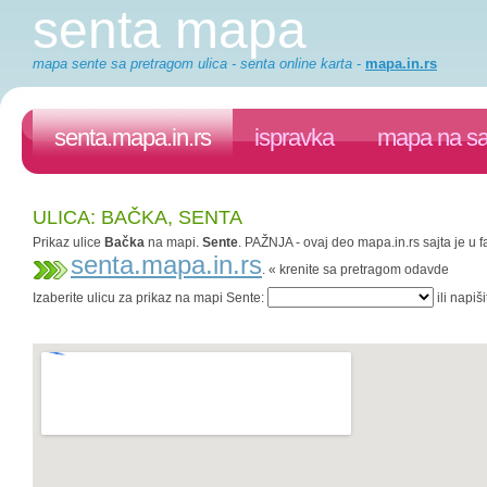
senta mapa
mapa sente sa pretragom ulica - senta online karta
-
mapa.in.rs
senta.mapa.in.rs
ispravka
mapa na sa
ULICA: BAČKA, SENTA
Prikaz ulice
Bačka
na mapi.
Sente
. PAŽNJA - ovaj deo mapa.in.rs sajta je u f
senta.mapa.in.rs
. « krenite sa pretragom odavde
Izaberite ulicu za prikaz na mapi Sente:
ili napiš