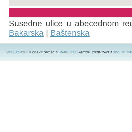
Susedne ulice u abecednom re
Bakarska
|
Baštenska
WEB HARMONY
© COPYRIGHT 2010.
MAPA.IN.RS
- AUTORI: OPTIMIZACIJA
SEO
I
EU WE