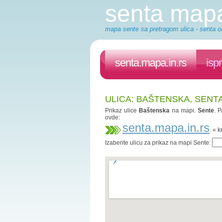
senta map
mapa sente sa pretragom ulica - senta on
senta.mapa.in.rs
isp
ULICA: BAŠTENSKA, SENT
Prikaz ulice
Baštenska
na mapi.
Sente
. 
ovde:
senta.mapa.in.rs
. « 
Izaberite ulicu za prikaz na mapi Sente: