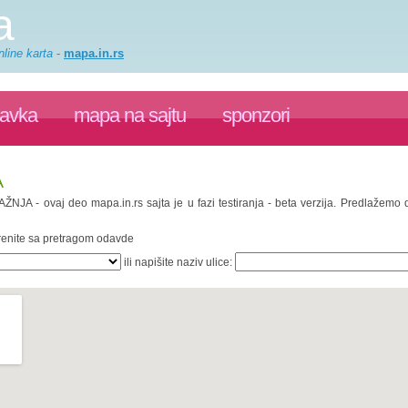
a
line karta
-
mapa.in.rs
ravka
mapa na sajtu
sponzori
A
PAŽNJA - ovaj deo mapa.in.rs sajta je u fazi testiranja - beta verzija. Predlažemo
krenite sa pretragom odavde
ili napišite naziv ulice: